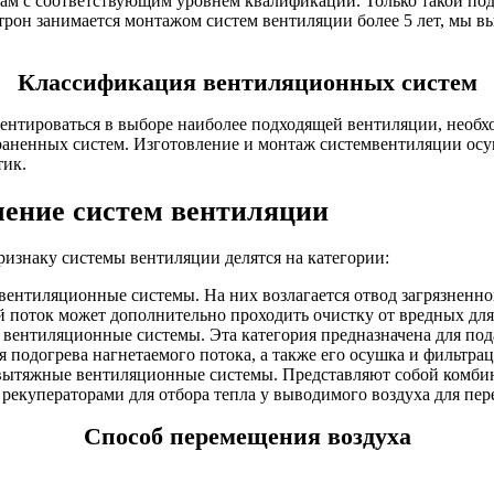
м с соответствующим уровнем квалификации. Только такой подх
рон занимается монтажом систем вентиляции более 5 лет, мы в
Классификация вентиляционных систем
ентироваться в выборе наиболее подходящей вентиляции, необх
раненных систем. Изготовление и монтаж системвентиляции осу
тик.
чение систем вентиляции
ризнаку системы вентиляции делятся на категории:
ентиляционные системы. На них возлагается отвод загрязненно
поток может дополнительно проходить очистку от вредных для
вентиляционные системы. Эта категория предназначена для под
я подогрева нагнетаемого потока, а также его осушка и фильтрац
ытяжные вентиляционные системы. Представляют собой комбин
 рекуператорами для отбора тепла у выводимого воздуха для пер
Способ перемещения воздуха