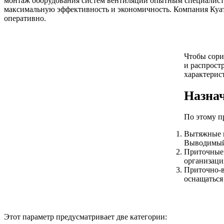
монтаж оборудования систем вентиляции опытным специалиста
максимальную эффективность и экономичность. Компания Куат
оперативно.
Чтобы сори
и распрост
характерис
Назна
По этому п
Вытяжные в
Выводимый 
Приточные 
организаци
Приточно-в
оснащаться
Этот параметр предусматривает две категории: