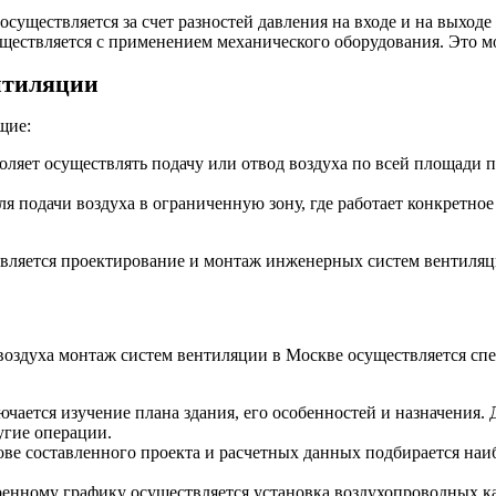
существляется за счет разностей давления на входе и на выходе
уществляется с применением механического оборудования. Это м
нтиляции
щие:
ляет осуществлять подачу или отвод воздуха по всей площади 
я подачи воздуха в ограниченную зону, где работает конкретное
твляется проектирование и монтаж инженерных систем вентиляц
воздуха монтаж систем вентиляции в Москве осуществляется с
чается изучение плана здания, его особенностей и назначения.
угие операции.
ове составленного проекта и расчетных данных подбирается наи
енному графику осуществляется установка воздухопроводных к