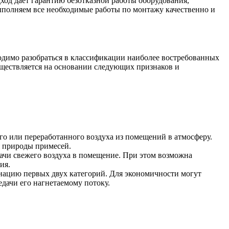
од дает гарантию безотказной работы оборудования,
ыполняем все необходимые работы по монтажу качественно и
одимо разобраться в классификации наиболее востребованных
ществляется на основании следующих признаков и
го или переработанного воздуха из помещений в атмосферу.
 природы примесей.
ачи свежего воздуха в помещение. При этом возможна
ия.
ацию первых двух категорий. Для экономичности могут
едачи его нагнетаемому потоку.